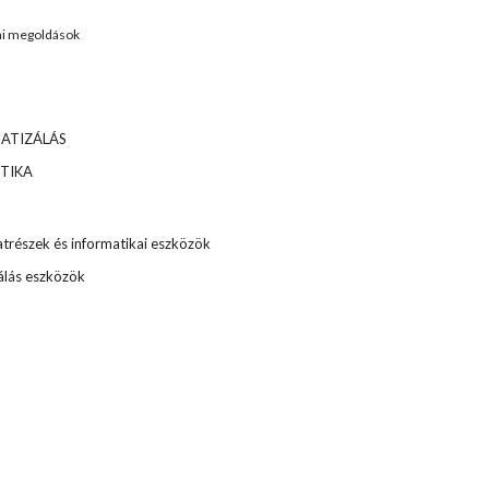
ai megoldások
TIZÁLÁS 
TIKA
trészek és informatikai eszközök
álás eszközök