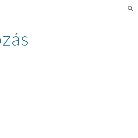
ion
zás