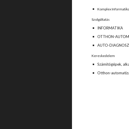
Komplex Informatik
Szolgáltatás
INFORMATIKA 
OTTHON-AUTOMA
AUTO-DIAGNOSZ
Kereskedelem
Számítógépek, alka
Otthon-automatiz